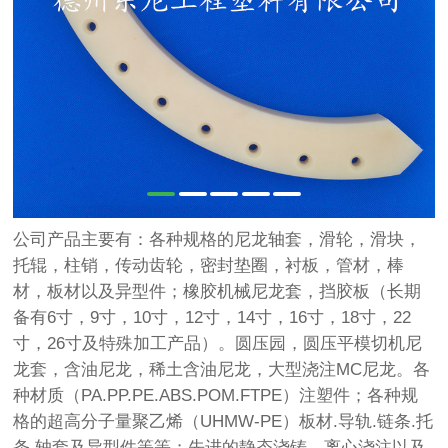
公司产品主要有：各种规格的尼龙轴套，滑轮，滑块，
托辊，柱销，传动齿轮，密封垫圈，衬板，管材，棒
材，板材以及异型件；橡胶机械尼龙套，挡胶板（长期
备有6寸，9寸，10寸，12寸，14寸，16寸，18寸，22
寸，26寸及特殊加工产品）。圆压园，圆压平模切机尼
龙套，含油尼龙，稀土含油尼龙，大型浇注MC尼龙。各
种材质（PA.PP.PE.ABS.POM.FTPE）注塑件；各种规
格的超高分子量聚乙烯（UHMW-PE）板材.导轨.链条.托
条.轴套及异型件等等；先进的静态浇铸，离心浇注以及