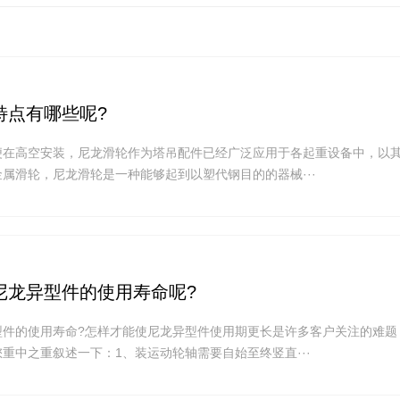
特点有哪些呢?
便在高空安装，尼龙滑轮作为塔吊配件已经广泛应用于各起重设备中，以
属滑轮，尼龙滑轮是一种能够起到以塑代钢目的的器械···
尼龙异型件的使用寿命呢?
型件的使用寿命?怎样才能使尼龙异型件使用期更长是许多客户关注的难题
重中之重叙述一下：1、装运动轮轴需要自始至终竖直···